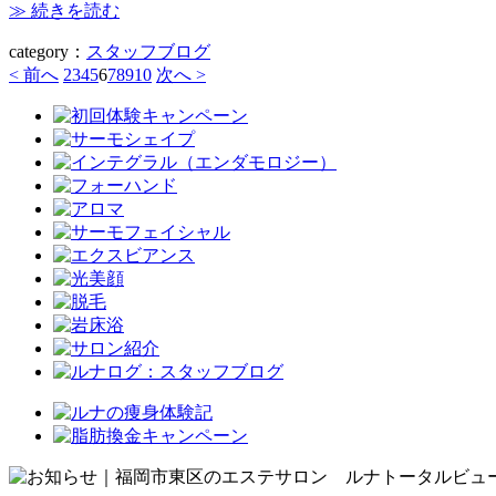
≫ 続きを読む
category：
スタッフブログ
< 前へ
2
3
4
5
6
7
8
9
10
次へ >